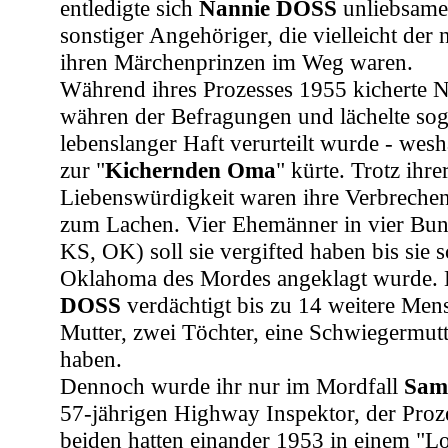
entledigte sich
Nannie DOSS
unliebsame
sonstiger Angehöriger, die vielleicht der
ihren Märchenprinzen im Weg waren.
Während ihres Prozesses 1955 kicherte
währen der Befragungen und lächelte soga
lebenslanger Haft verurteilt wurde - wesha
zur "
Kichernden Oma
" kürte. Trotz ihre
Liebenswürdigkeit waren ihre Verbrechen 
zum Lachen. Vier Ehemänner in vier Bun
KS, OK) soll sie vergifted haben bis sie s
Oklahoma des Mordes angeklagt wurde. 
DOSS
verdächtigt bis zu 14 weitere Mens
Mutter, zwei Töchter, eine Schwiegermutt
haben.
Dennoch wurde ihr nur im Mordfall
Sam
57-jährigen Highway Inspektor, der Proz
beiden hatten einander 1953 in einem "L