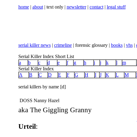
home
|
about
| text only |
newsletter
|
contact
|
legal stuff
serial killer news
|
crimeline
| forensic glossary |
books
|
vhs
|
Serial Killer Index Short List
a
b
c
d
e
f
g
h
i
j
k
l
m
Serial Killer Index
A
B
C
D
E
F
G
H
I
J
K
L
M
serial killers by name [d]
DOSS Nanny Hazel
aka The Giggling Granny
Urteil
: