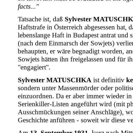
facts..."
Tatsache ist, daß
Sylvester
MATUSCH
Haftstrafe in Österreich abgesessen hat, 
lebenslange Haft in Budapest antrat und 
(nach dem Einmarsch der Sowjets) verlier
behaupten, er wäre begnadigt worden, an
Sowjets hätten ihn freigelassen und für 
"engagiert".
Sylvester MATUSCHKA
ist definitiv
ke
sondern unter Massenmörder oder politisc
einzuordnen. Da er aber immer wieder in
Serienkiller-Listen angeführt wird (mit p
Ausschmückungen seiner Anschläge), wol
Geschichte anführen - soweit wir diese ve
Am
13. September 1931
, kurz nach Mitt