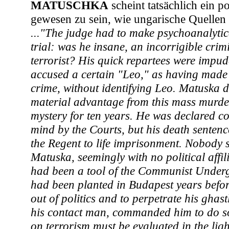
MATUSCHKA
scheint tatsächlich ein po
gewesen zu sein, wie ungarische Quellen
..."The judge had to make psychoanalytica
trial: was he insane, an incorrigible crimi
terrorist? His quick repartees were impud
accused a certain "Leo," as having made
crime, without identifying Leo. Matuska d
material advantage from this mass murde
mystery for ten years. He was declared co
mind by the Courts, but his death sente
the Regent to life imprisonment. Nobody 
Matuska, seemingly with no political affil
had been a tool of the Communist Underg
had been planted in Budapest years befor
out of politics and to perpetrate his gha
his contact man, commanded him to do so
on terrorism must be evaluated in the ligh