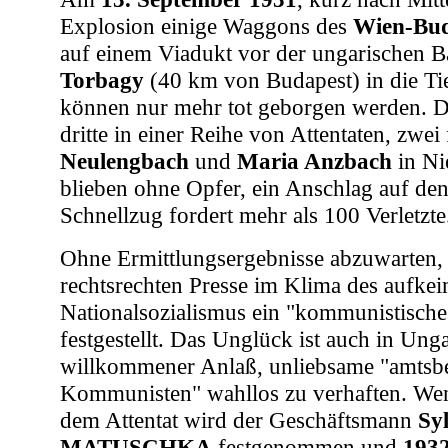
Explosion einige Waggons des
Wien-Bud
auf einem Viadukt vor der ungarischen B
Torbagy
(40 km von Budapest) in die Tie
können nur mehr tot geborgen werden. De
dritte in einer Reihe von Attentaten, zwei
Neulengbach
und
Maria Anzbach
in Ni
blieben ohne Opfer, ein Anschlag auf den
Schnellzug fordert mehr als 100 Verletzte
Ohne Ermittlungsergebnisse abzuwarten,
rechtsrechten Presse im Klima des aufke
Nationalsozialismus ein "kommunistisches
festgestellt. Das Unglück ist auch in Ung
willkommener Anlaß, unliebsame "amtsb
Kommunisten" wahllos zu verhaften. We
dem Attentat wird der Geschäftsmann
Syl
MATUSCHKA
festgenommen und
193