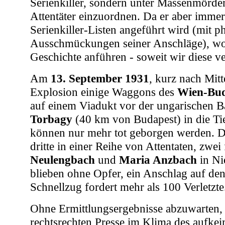
Serienkiller, sondern unter Massenmörder
Attentäter einzuordnen. Da er aber immer
Serienkiller-Listen angeführt wird (mit p
Ausschmückungen seiner Anschläge), wol
Geschichte anführen - soweit wir diese ve
Am
13. September 1931
, kurz nach Mitt
Explosion einige Waggons des
Wien-Bud
auf einem Viadukt vor der ungarischen B
Torbagy
(40 km von Budapest) in die Tie
können nur mehr tot geborgen werden. De
dritte in einer Reihe von Attentaten, zwei
Neulengbach
und
Maria Anzbach
in Ni
blieben ohne Opfer, ein Anschlag auf den
Schnellzug fordert mehr als 100 Verletzte
Ohne Ermittlungsergebnisse abzuwarten,
rechtsrechten Presse im Klima des aufke