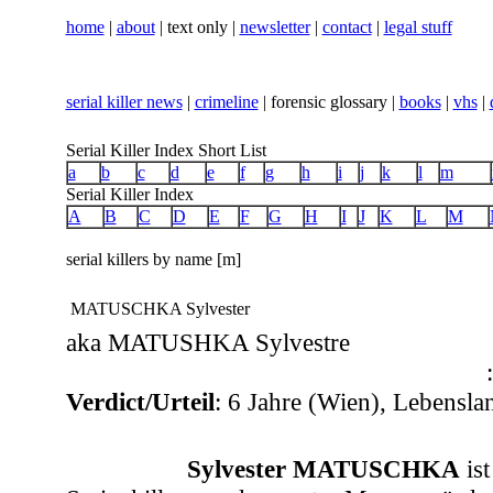
home
|
about
| text only |
newsletter
|
contact
|
legal stuff
serial killer news
|
crimeline
| forensic glossary |
books
|
vhs
|
Serial Killer Index Short List
a
b
c
d
e
f
g
h
i
j
k
l
m
Serial Killer Index
A
B
C
D
E
F
G
H
I
J
K
L
M
serial killers by name [m]
MATUSCHKA Sylvester
aka MATUSHKA Sylvestre
Verdict/Urteil
:
6 Jahre (Wien), Lebensla
Sylvester MATUSCHKA
ist